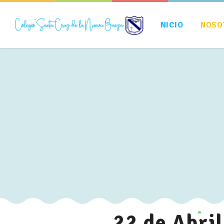
NICIO
NOSO
22 de Abr